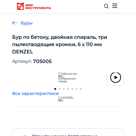
Буры
Бур по бетону, двойная спираль, три
пылеотводящие кромки, 6 x 110 мм
Отделочный инструмент
DENZEL
Артикул:
705005
Слесарный инструмент
Столярный инструмент
Все характеристики
Садовый инвентарь
Измерительный инструмент
Силовое оборудование